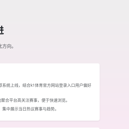
进
化方向。
荐系统上线，结合k1体育官方网站登录入口用户偏好
自动聚合平台高关注赛事，便于快速浏览。
，集中展示当日热议赛事与趋势。