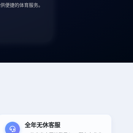
提供便捷的体育服务。
全年无休客服