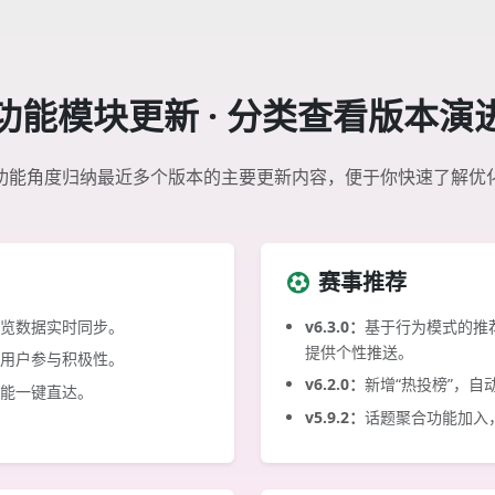
功能模块更新 · 分类查看版本演
功能角度归纳最近多个版本的主要更新内容，便于你快速了解优
赛事推荐
览数据实时同步。
v6.3.0：
基于行为模式的推
提供个性推送。
用户参与积极性。
v6.2.0：
新增“热投榜”，
能一键直达。
v5.9.2：
话题聚合功能加入