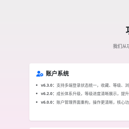
我们从
账户系统
v6.3.0：
支持多端登录状态统一，收藏、等级、浏
v6.2.0：
成长体系升级，等级进度清晰展示，提升
v6.0.0：
账户管理界面重构，操作更清晰，核心功