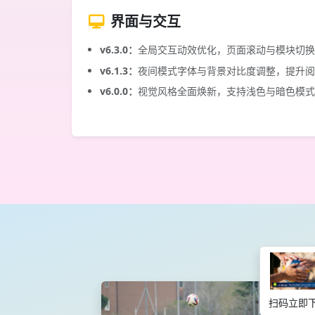
界面与交互
v6.3.0：
全局交互动效优化，页面滚动与模块切换
v6.1.3：
夜间模式字体与背景对比度调整，提升阅
v6.0.0：
视觉风格全面焕新，支持浅色与暗色模式
扫码立即